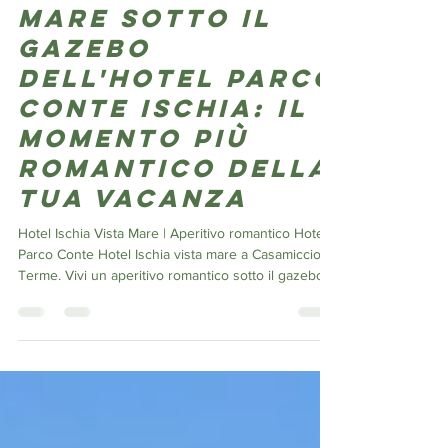
Aperitivo vista
mare sotto il
gazebo
dell'Hotel Parco
Conte Ischia: il
momento più
romantico della
tua vacanza
Hotel Ischia Vista Mare | Aperitivo romantico Hotel
Parco Conte Hotel Ischia vista mare a Casamicciola
Terme. Vivi un aperitivo romantico sotto il gazebo
vista mare dell'Hotel Parco Conte. Aperto da marzo
a ottobre. Aperitivo vista mare all'Hotel Parco Conte
Ischia: emozioni da vivere ogni sera Se stai
cercando un Hotel Ischia vista mare, l'Hotel Parco
Conte di Ischia è il luogo ideale per vivere uno dei
momenti più belli della giornata: l'aperitivo al