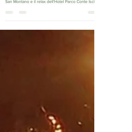
Ischia Vista Mare
Scopri Lacco Ameno, uno dei luoghi più affascinanti
di Ischia. Mare cristallino, il celebre Fungo, la Baia di
San Montano e il relax dell'Hotel Parco Conte Ischia
vista mare a Casamicciola Terme. Lacco Ameno
Ischia: il borgo del Fungo tra mare, natura e
panorami mozzafiato Lacco Ameno è uno dei
comuni più eleganti e caratteristici dell'isola
d'Ischia. Situato sulla costa nord-occidentale
dell'isola, è famoso per il suo suggestivo
lungomare, per il celebre Fungo di Lacco Ameno