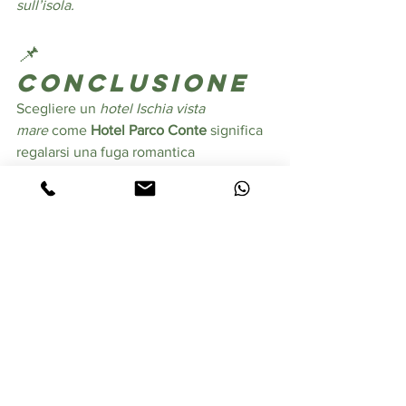
sull’isola.
📌 
Conclusione
Scegliere un 
hotel Ischia vista 
mare
 come 
Hotel Parco Conte
 significa 
regalarsi una fuga romantica 
indimenticabile: panorami mozzafiato, 
comfort, relax e il fascino autentico 
dell’isola d’Ischia. 
hotel Ischia vista mare, Ischia vista 
mare, hotel romantico Ischia, soggiorno 
romantico Ischia
#HotelIschiaVistaMare
#IschiaRomantica
#VacanzaIschia
#WeekendRomantico
#HotelParcoConte
#Ischia2026
#MareItalia