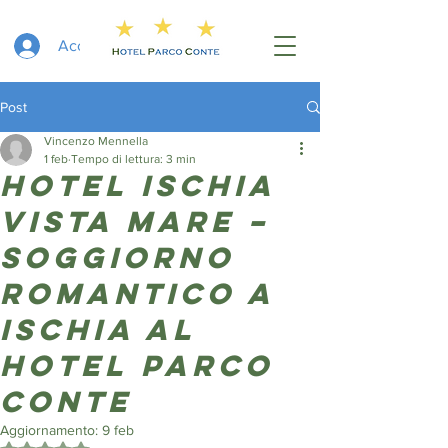
Accedi
Post
Vincenzo Mennella
1 feb
Tempo di lettura: 3 min
Hotel Ischia
vista mare –
Soggiorno
romantico a
ischia al
hotel Parco
Conte
Aggiornamento:
9 feb