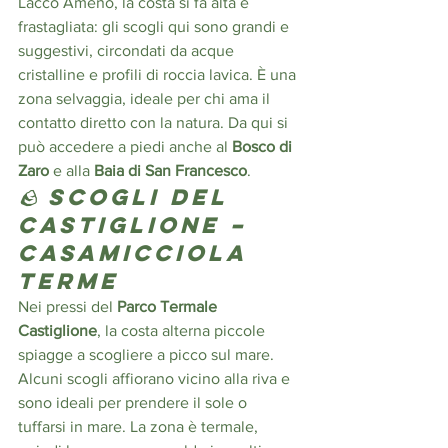
Lacco Ameno, la costa si fa alta e 
frastagliata: gli scogli qui sono grandi e 
suggestivi, circondati da acque 
cristalline e profili di roccia lavica. È una 
zona selvaggia, ideale per chi ama il 
contatto diretto con la natura. Da qui si 
può accedere a piedi anche al 
Bosco di 
Zaro
 e alla 
Baia di San Francesco
.
🪨 
Scogli del 
Castiglione – 
Casamicciola 
Terme
Nei pressi del 
Parco Termale 
Castiglione
, la costa alterna piccole 
spiagge a scogliere a picco sul mare. 
Alcuni scogli affiorano vicino alla riva e 
sono ideali per prendere il sole o 
tuffarsi in mare. La zona è termale, 