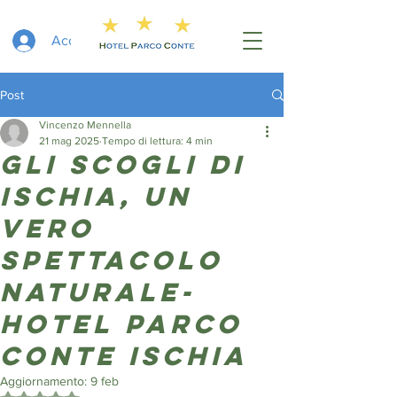
Accedi
Post
Vincenzo Mennella
21 mag 2025
Tempo di lettura: 4 min
Gli Scogli di
Ischia, un
vero
spettacolo
naturale-
hotel parco
conte ischia
Aggiornamento:
9 feb