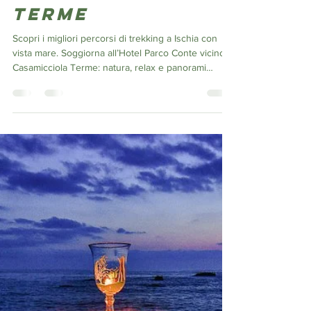
vicino
Casamicciola
Terme
Scopri i migliori percorsi di trekking a Ischia con
vista mare. Soggiorna all’Hotel Parco Conte vicino
Casamicciola Terme: natura, relax e panorami
mozzafiato. Trekking a Ischia: il momento perfetto
tra Pasqua e ottobre Se stai cercando
un’esperienza autentica tra natura, panorami e
relax, il trekking a Ischia è una delle attività più
affascinanti da vivere. In particolare, i mesi di
primavera – come il periodo di Pasqua – e quelli
autunnali fino a ottobre rappresentano il mo