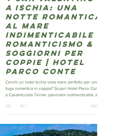
parcoconte
14 feb
Tempo di lettura: 3 min
💖 San Valentino
a Ischia: una
Notte Romantica
al Mare
indimenticabile -
Romanticismo &
Soggiorni per
Coppie | hotel
parco conte
Cerchi un hotel Ischia vista mare perfetto per una
fuga romantica in coppia? Scopri Hotel Parco Conte
a Casamicciola Terme: panorami indimenticabili, aria
di mare, atmosfera magica e vista mare