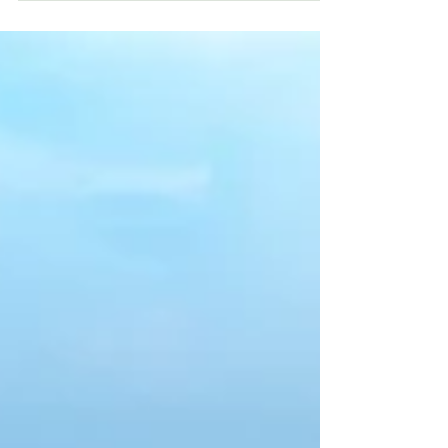
mare: un’esperienza indimenticabile Immagina una
lunga tavolata affacciata sul mare, il sole che
scende lentamente dietro l’orizzonte e il cielo che
si tinge di arancio e rosa. Una cena al tramonto in
un hotel Ischia vista mare non è solo un momento
da vivere, ma un ricordo da por