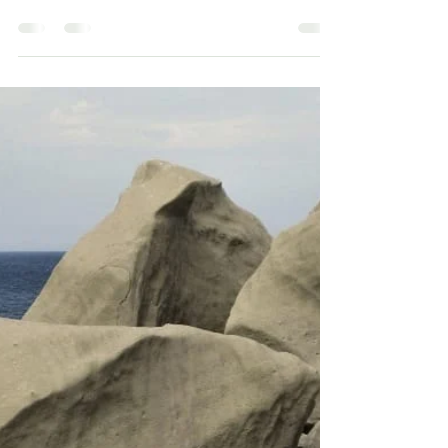
Parco Conte
ISCHIA
🌬️ 🌊 A Ischia l’aria non si respira soltanto… si vive .
È un’aria diversa, pulita, leggera, carica di profumi
marini e di natura incontaminata. Un mix unico di
brezza del mare, vegetazione rigogliosa e vapori
termali che rende l’isola un vero rifugio per corpo e
mente. 🌞 D’estate, quando il caldo si fa sentire ,
l’aria di Ischia diventa ancora più preziosa. Mentre
in città l’afa toglie il respiro, qui una brezza costante
rinfresca le giornate e rende piacevole ogni
momento