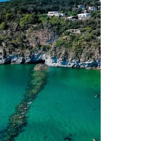
spettacolare. Prenota ora! Hotel Ischia vista mare ,
romanticismo , atmosfera magica , cena romantica
sulla spiaggia sotto le stelle … queste sono le
emozioni che ogni coppia sogna per un’esperienza
indimenticabile con il partner. Immagina di
camminare mano nella mano sulla sabbia, i