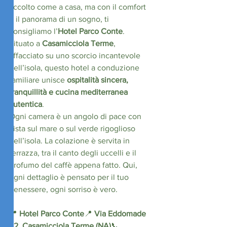
accolto come a casa, ma con il comfort 
e il panorama di un sogno, ti 
consigliamo l’
Hotel Parco Conte
. 
Situato a 
Casamicciola Terme
, 
affacciato su uno scorcio incantevole 
dell’isola, questo hotel a conduzione 
familiare unisce 
ospitalità sincera, 
tranquillità e cucina mediterranea 
autentica
.
Ogni camera è un angolo di pace con 
vista sul mare o sul verde rigoglioso 
dell’isola. La colazione è servita in 
terrazza, tra il canto degli uccelli e il 
profumo del caffè appena fatto. Qui, 
ogni dettaglio è pensato per il tuo 
benessere, ogni sorriso è vero.
📍 
Hotel Parco Conte
📍 
Via Eddomade 
42, Casamicciola Terme (NA)
📞 