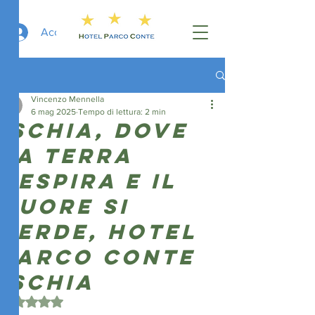
Accedi
Post
Vincenzo Mennella
6 mag 2025
Tempo di lettura: 2 min
Ischia, dove
la terra
respira e il
cuore si
perde, hotel
parco conte
ischia
Valutazione NaN stelle su 5.