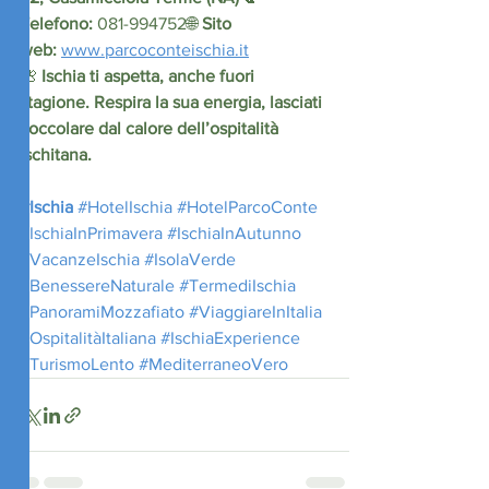
Telefono:
 081-994752🌐 
Sito 
web:
www.parcoconteischia.it
🌺 
Ischia ti aspetta, anche fuori 
stagione. Respira la sua energia, lasciati 
coccolare dal calore dell’ospitalità 
ischitana.
#Ischia
#HotelIschia
#HotelParcoConte
#IschiaInPrimavera
#IschiaInAutunno
#VacanzeIschia
#IsolaVerde
#BenessereNaturale
#TermediIschia
#PanoramiMozzafiato
#ViaggiareInItalia
#OspitalitàItaliana
#IschiaExperience
#TurismoLento
#MediterraneoVero