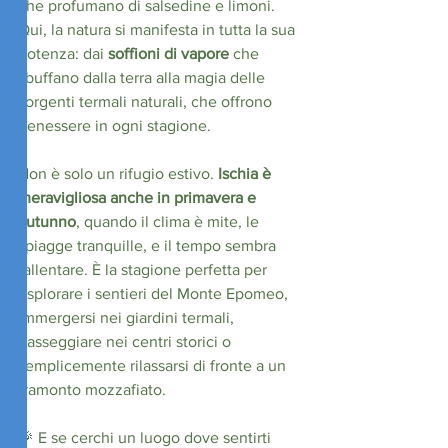
che profumano di salsedine e limoni. 
Qui, la natura si manifesta in tutta la sua 
potenza: dai 
soffioni di vapore
 che 
sbuffano dalla terra alla magia delle 
sorgenti termali naturali, che offrono 
benessere in ogni stagione.
Non è solo un rifugio estivo. 
Ischia è 
meravigliosa anche in primavera e 
autunno
, quando il clima è mite, le 
spiagge tranquille, e il tempo sembra 
rallentare. È la stagione perfetta per 
esplorare i sentieri del Monte Epomeo, 
immergersi nei giardini termali, 
passeggiare nei centri storici o 
semplicemente rilassarsi di fronte a un 
tramonto mozzafiato.
🎉 E se cerchi un luogo dove sentirti 